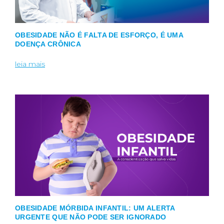
OBESIDADE NÃO É FALTA DE ESFORÇO, É UMA
DOENÇA CRÔNICA
leia mais
OBESIDADE MÓRBIDA INFANTIL: UM ALERTA
URGENTE QUE NÃO PODE SER IGNORADO